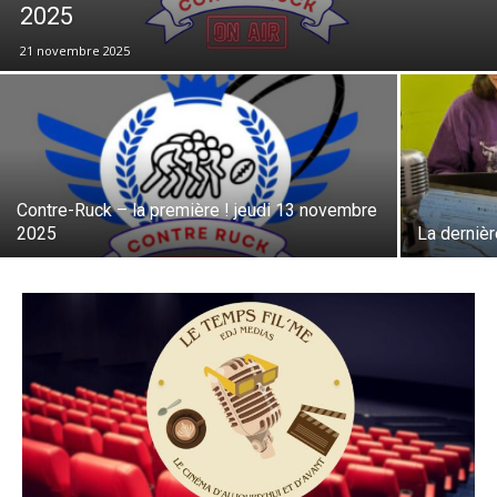
2025
21 novembre 2025
Contre-Ruck – la première ! jeudi 13 novembre
2025
La derniè