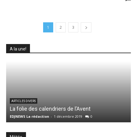
1
2
3
A la une!
ARTICLES DIVERS
La folie des calendriers de l’Avent
EDJNEWS La rédaction
-
1 décembre 2019
0
E