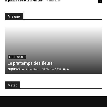
EDJNEWS Rédacteur en chef
-
4 mai 2026
0
A la une!
V
ACTU LOCALE
Le printemps des fleurs
P
EDJNEWS La rédaction
-
18 février 2018
0
E
Météo