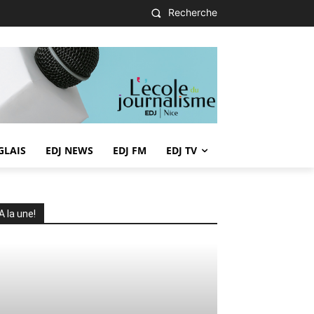
Recherche
GLAIS
EDJ NEWS
EDJ FM
EDJ TV
A la une!