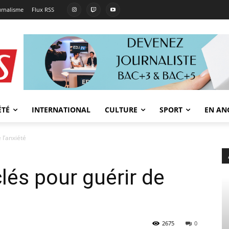
urnalisme
Flux RSS
ÉTÉ
INTERNATIONAL
CULTURE
SPORT
EN AN
 l’anxiété
clés pour guérir de
2675
0