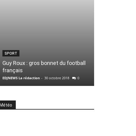
EDJ FM
PODCAST. Le p
SPORT
cigarettes va 
Guy Roux : gros bonnet du football
janvier
français
EDJNEWS Rédacteur 
EDJNEWS La rédaction
-
30 octobre 2018
0
0
Météo