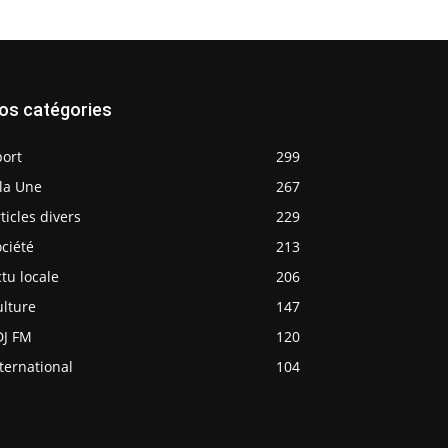
os catégories
port
299
la Une
267
ticles divers
229
ciété
213
tu locale
206
ulture
147
DJ FM
120
ternational
104