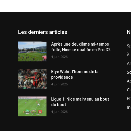
Les derniers articles
N
Après une deuxième mi-temps
S
folle, Nice se qualifie en Pro D2 !
À 
4 juin 2026
Ar
So
Elye Wahi : l’homme de la
providence
Ac
4 juin 2026
C
E
Ligue 1: Nice maintenu au bout
du bout
In
4 juin 2026