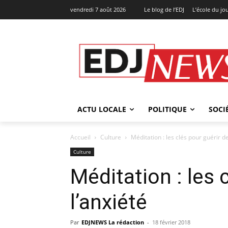
vendredi 7 août 2026
Le blog de l’EDJ
L’école du jo
ACTU LOCALE
POLITIQUE
SOCI
Accueil
Culture
Méditation : les clés pour guérir de
Culture
Méditation : les 
l’anxiété
Par
EDJNEWS La rédaction
-
18 février 2018