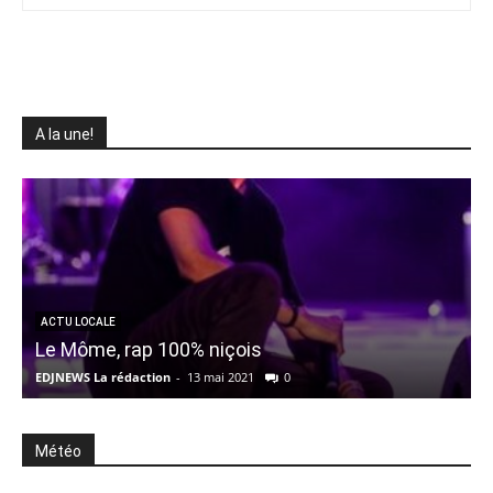
A la une!
ACTU LOCALE
Le Môme, rap 100% niçois
EDJNEWS La rédaction
-
13 mai 2021
0
E
Météo