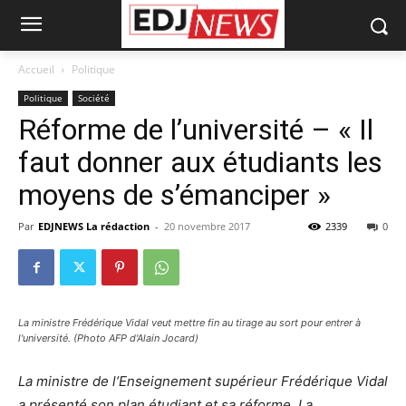
Accueil
Politique
Politique
Société
Réforme de l’université – « Il
faut donner aux étudiants les
moyens de s’émanciper »
Par
EDJNEWS La rédaction
-
20 novembre 2017
2339
0
La ministre Frédérique Vidal veut mettre fin au tirage au sort pour entrer à
l'université. (Photo AFP d'Alain Jocard)
La ministre de l’Enseignement supérieur Frédérique Vidal
a présenté son plan étudiant et sa réforme. La