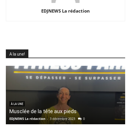
EDJNEWS La rédaction
A la une!
À LA UNE
Musclée de la tête aux pieds
EDJNEWS La rédaction
-
3 décembre 2023
0
E