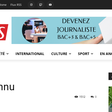
lisme
Flux RSS
ÉTÉ
INTERNATIONAL
CULTURE
SPORT
EN AN
onnu
1512
0