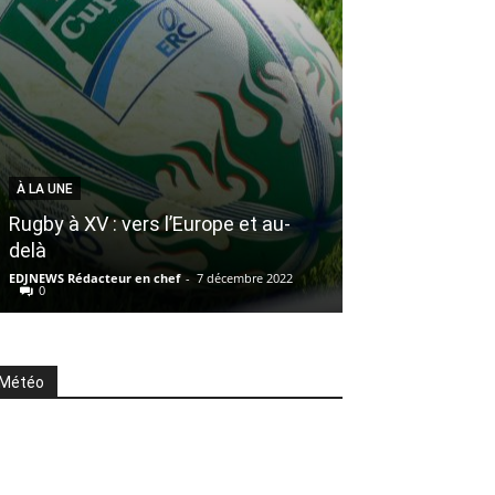
À LA UNE
À LA UNE
Pro D2: Face à
Rugby à XV : vers l’Europe et au-
direct, Nice 
delà
professionnell
EDJNEWS Rédacteur en chef
-
7 décembre 2022
EDJNEWS Rédacteur 
0
0
Météo