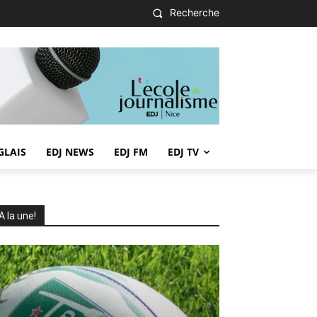
Recherche
GLAIS
EDJ NEWS
EDJ FM
EDJ TV
A la une!