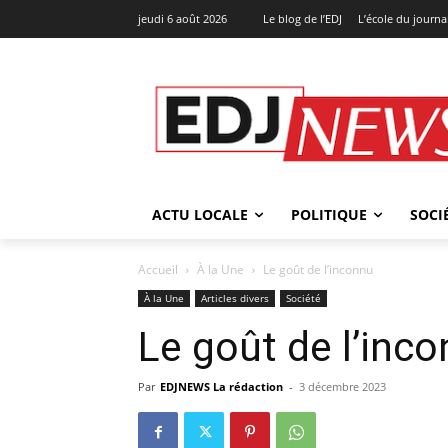
jeudi 6 août 2026
Le blog de l’EDJ
L’école du journa
ACTU LOCALE
POLITIQUE
SOCI
Accueil
À la Une
Le goût de l’inconnu
À la Une
Articles divers
Société
Le goût de l’inc
Par
EDJNEWS La rédaction
-
3 décembre 2023