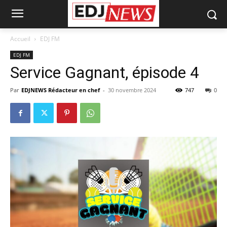
Accueil
EDJ FM
EDJ FM
Service Gagnant, épisode 4
Par
EDJNEWS Rédacteur en chef
-
30 novembre 2024
747
0