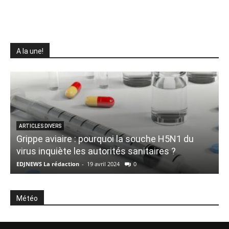
A la une!
ARTICLES DIVERS
Grippe aviaire : pourquoi la souche H5N1 du
virus inquiète les autorités sanitaires ?
L
EDJNEWS La rédaction
-
19 avril 2024
0
E
Météo