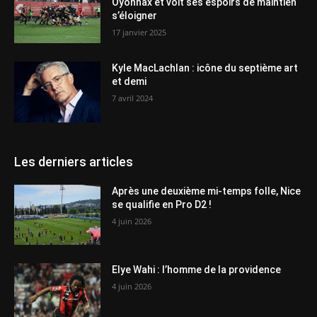
Oyonnax et voit ses espoirs de maintien
s’éloigner
17 janvier 2025
Kyle MacLachlan : icône du septième art
et demi
7 avril 2024
Les derniers articles
Après une deuxième mi-temps folle, Nice
se qualifie en Pro D2 !
4 juin 2026
Elye Wahi : l’homme de la providence
4 juin 2026