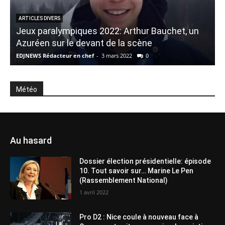
ARTICLES DIVERS
Jeux paralympiques 2022: Arthur Bauchet, un
U
Azuréen sur le devant de la scène
EDJNEWS Rédacteur en chef
-
3 mars 2022
0
E
Météo
Au hasard
Dossier élection présidentielle: épisode
10. Tout savoir sur… Marine Le Pen
(Rassemblement National)
1 avril 2022
Pro D2 : Nice coule à nouveau face à