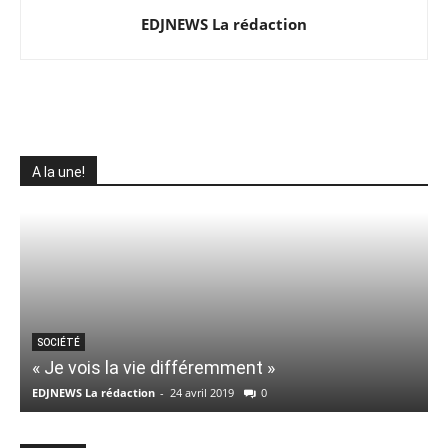
EDJNEWS La rédaction
A la une!
SOCIÉTÉ
« Je vois la vie différemment »
EDJNEWS La rédaction
-
24 avril 2019
0
E