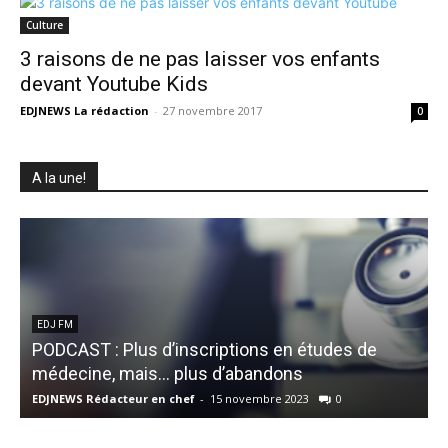
Culture
3 raisons de ne pas laisser vos enfants
devant Youtube Kids
EDJNEWS La rédaction
-
27 novembre 2017
0
A la une!
EDJ FM
PODCAST : Plus d’inscriptions en études de
médecine, mais… plus d’abandons
M
EDJNEWS Rédacteur en chef
-
15 novembre 2023
0
E