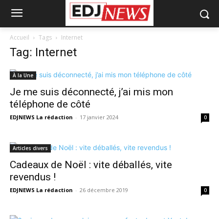
Accueil
Tags
Internet
Tag: Internet
À la Une
Je me suis déconnecté, j’ai mis mon
téléphone de côté
EDJNEWS La rédaction
-
17 janvier 2024
0
Articles divers
Cadeaux de Noël : vite déballés, vite
revendus !
EDJNEWS La rédaction
-
26 décembre 2019
0