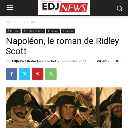
Accueil
À la Une
À la Une
Articles divers
Culture
Cinéma
Napoléon, le roman de Ridley
Scott
Par
EDJNEWS Rédacteur en chef
-
3 décembre 2023
4012
0