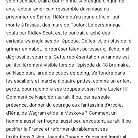
selon son secrétaire Bourrienne. À presque cinquante
ans, l’acteur américain ressemble davantage au
prisonnier de Sainte-Hélène qu’au jeune officier qui
monte à l’assaut des murs de Toulon. Le personnage
voulu par Ridley Scott est le portrait craché des
caricatures anglaises de l’époque. Celles-ci, en plus de le
grimer en nabot, le représentaient paresseux, lâche, mal
dégrossi et sournois. Cette représentation surannée est
particulièrement visible lors de l’épisode du 18 brumaire,
où Napoléon, lardé de coups de poing, s’effondre dans
les escaliers et marche à quatre pattes, comme un enfant
perdu, pour rejoindre ses troupes et son frère Lucien
[5]
.
Comment ce Napoléon aurait-il pu, par sa seule
présence, donner du courage aux fantassins d’Arcole,
d’Iéna, de Wagram et de la Moskova ? Comment un
homme aussi renfrogné, aussi peu envoutant, aurait-il pu
pacifier la France et réformer durablement ses
institutions ? Non, Joaquin Phoenix n’a pas été impérial