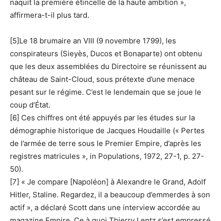
naquit la première étincelle de la haute ambition »,
affirmera-t-il plus tard.
[5]Le 18 brumaire an VIII (9 novembre 1799), les
conspirateurs (Sieyès, Ducos et Bonaparte) ont obtenu
que les deux assemblées du Directoire se réunissent au
château de Saint-Cloud, sous prétexte d’une menace
pesant sur le régime. C’est le lendemain que se joue le
coup d’État.
[6] Ces chiffres ont été appuyés par les études sur la
démographie historique de Jacques Houdaille (« Pertes
de l’armée de terre sous le Premier Empire, d’après les
registres matricules », in Populations, 1972, 27-1, p. 27-
50).
[7] « Je compare [Napoléon] à Alexandre le Grand, Adolf
Hitler, Staline. Regardez, il a beaucoup d’emmerdes à son
actif », a déclaré Scott dans une interview accordée au
magazine Empire. Ce à quoi Thierry Lentz s’est empressé