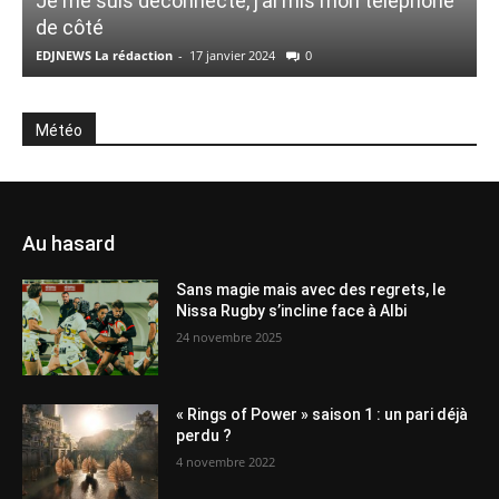
Je me suis déconnecté, j’ai mis mon téléphone
de côté
C
EDJNEWS La rédaction
-
17 janvier 2024
0
E
Météo
Au hasard
Sans magie mais avec des regrets, le
Nissa Rugby s’incline face à Albi
24 novembre 2025
« Rings of Power » saison 1 : un pari déjà
perdu ?
4 novembre 2022