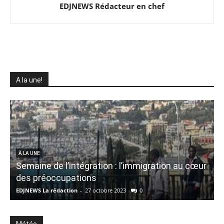
EDJNEWS Rédacteur en chef
A la une!
À LA UNE
Semaine de l’intégration : l’immigration au cœur
des préoccupations
f
EDJNEWS La rédaction
-
27 octobre 2023
0
E
Météo