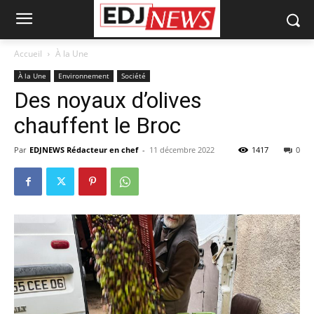
Accueil
À la Une
À la Une
Environnement
Société
Des noyaux d’olives
chauffent le Broc
Par
EDJNEWS Rédacteur en chef
-
11 décembre 2022
1417
0