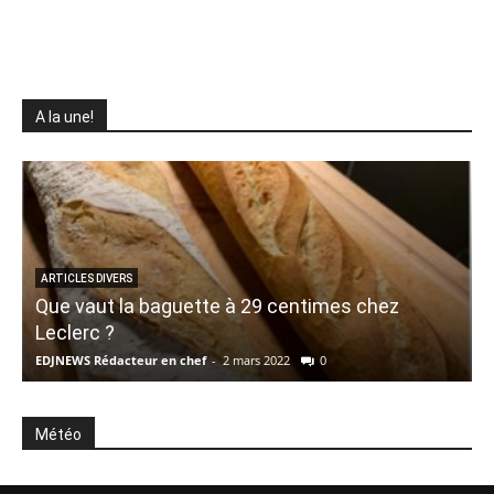
A la une!
ARTICLES DIVERS
Que vaut la baguette à 29 centimes chez
Leclerc ?
EDJNEWS Rédacteur en chef
-
2 mars 2022
0
E
Météo