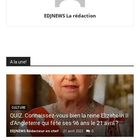
EDJNEWS La rédaction
A la une!
CULTURE
QUIZ. Connaissez-vous bien la reine Elizabeth II
d’Angleterre qui fête ses 96 ans le 21 avril ?
J
EDJNEWS Rédacteur en chef
-
21 avril 2022
0
E