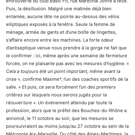
entrouverte du club
Basic Fit
, rue Maréchal Joffre à Nice.
Puis, la désillusion. Malgré une matinée déjà bien
entamée, aucune tête ne pointe au-dessus des vélos
elliptiques exposés à la fenêtre. Seule la femme de
ménage, armée de gants et d’une boîte de lingettes,
s’affaire encore entre les machines. La forte odeur
d’antiseptique venue nous prendre à la gorge ne fait que
le confirmer : ici, même après une semaine de fermeture
forcée, on ne plaisante pas avec les mesures d’hygiène. «
Cela a toujours été un point important, même avant la
crise
», confirme Maxime*, l’un des coaches sportifs de la
salle. «
Et puis, ce sera forcément l’un des premiers
critères sur lesquels nous serons jugés pour la
réouverture
». Un événement attendu par toute la
profession, alors que le préfet des Bouches-du-Rhône a
annoncé, le 11 octobre au soir, que les mesures se
poursuivraient au moins jusqu’au 27 octobre au sein de la
Métropole Aix-Marseille. Du côté des Alpes-Maritimes, la