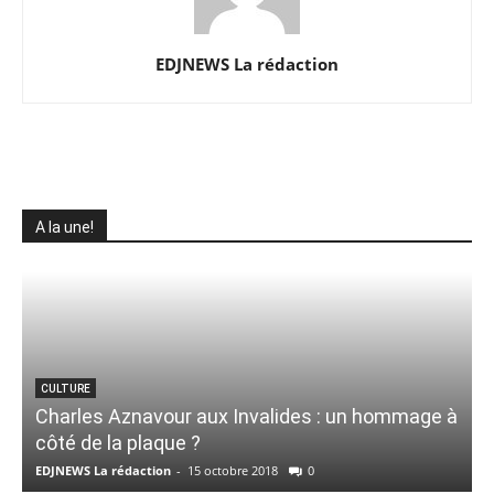
EDJNEWS La rédaction
A la une!
CULTURE
Charles Aznavour aux Invalides : un hommage à
J
côté de la plaque ?
EDJNEWS La rédaction
-
15 octobre 2018
0
E