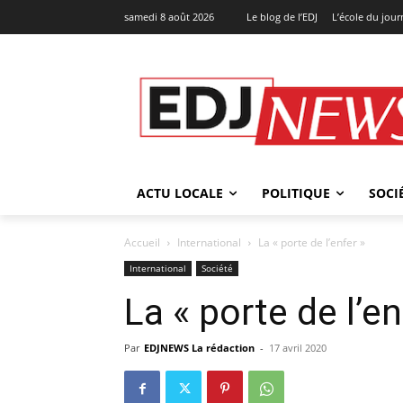
samedi 8 août 2026
Le blog de l’EDJ
L’école du jou
ACTU LOCALE
POLITIQUE
SOCI
Accueil
International
La « porte de l’enfer »
International
Société
La « porte de l’en
Par
EDJNEWS La rédaction
-
17 avril 2020