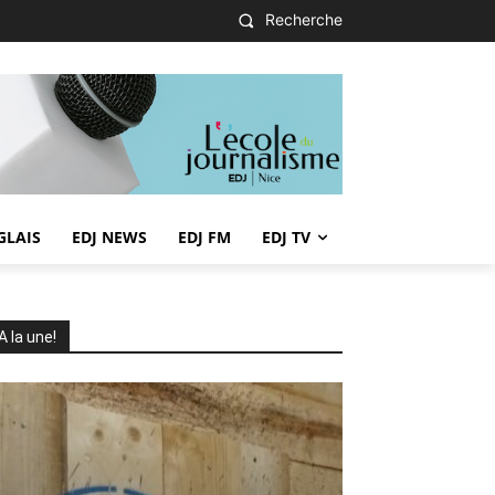
Recherche
GLAIS
EDJ NEWS
EDJ FM
EDJ TV
A la une!