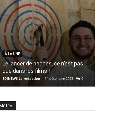
À LA UNE
SOCIÉTÉ
Le lancer de haches, ce n’est pas
que dans les films !
Notre père, dél
EDJNEWS La rédaction
-
14 décembre 2023
0
EDJNEWS La rédacti
Météo