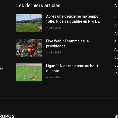
Les derniers articles
N
Après une deuxième mi-temps
S
folle, Nice se qualifie en Pro D2 !
À 
4 juin 2026
Ar
So
Elye Wahi : l’homme de la
providence
Ac
4 juin 2026
C
E
Ligue 1: Nice maintenu au bout
re
du bout
In
4 juin 2026
PROPOS
S