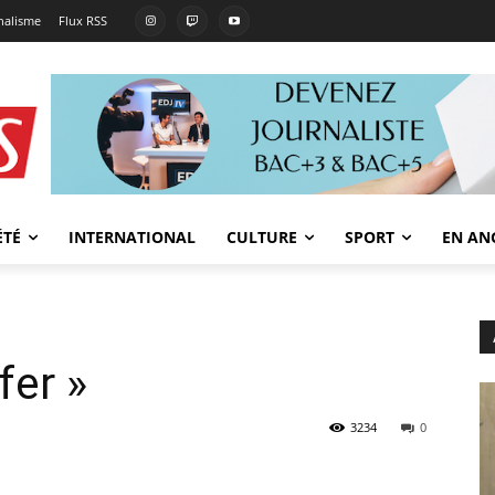
rnalisme
Flux RSS
ÉTÉ
INTERNATIONAL
CULTURE
SPORT
EN AN
fer »
3234
0