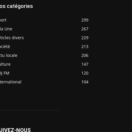
os catégories
port
299
la Une
267
ticles divers
229
ciété
213
tu locale
206
ulture
147
DJ FM
120
ternational
104
UIVEZ-NOUS