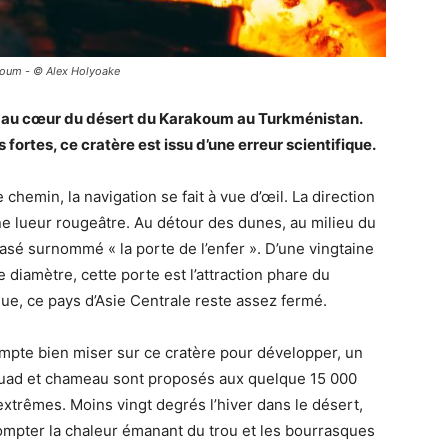
koum - © Alex Holyoake
1 au cœur du désert du Karakoum au Turkménistan.
fortes, ce cratère est issu d’une erreur scientifique.
 chemin, la navigation se fait à vue d’œil. La direction
ne lueur rougeâtre. Au détour des dunes, au milieu du
sé surnommé « la porte de l’enfer ». D’une vingtaine
diamètre, cette porte est l’attraction phare du
que, ce pays d’Asie Centrale reste assez fermé.
pte bien miser sur ce cratère pour développer, un
 quad et chameau sont proposés aux quelque 15 000
extrêmes. Moins vingt degrés l’hiver dans le désert,
mpter la chaleur émanant du trou et les bourrasques