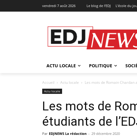
vendredi 7 août 2026
Le blog de l’EDJ
L’école du jo
ACTU LOCALE
POLITIQUE
SOCI
Accueil
Actu locale
Les mots de Romain Chardan au
Actu locale
Les mots de Rom
étudiants de l’ED
Par
EDJNEWS La rédaction
-
29 décembre 2020