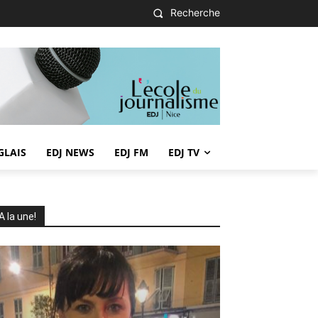
Recherche
GLAIS
EDJ NEWS
EDJ FM
EDJ TV
A la une!