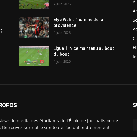
À 
4 juin 2026
Ar
So
Elye Wahi : l’homme de la
providence
Ac
n?
4 juin 2026
C
E
Ligue 1: Nice maintenu au bout
du bout
In
4 juin 2026
PROPOS
S
News, le média des étudiants de l'École de Journalisme de
. Retrouvez sur notre site toute l'actualité du moment.