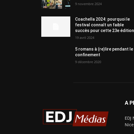
9 novembre 2024
Coachella 2024: pourquoi le
festival connaît un faible
succès pour cette 23e éditio
19 avril 2024
5 romans à (re)lire pendant le
confinement
9 décembre 2020
A 
EDJ 
Nice