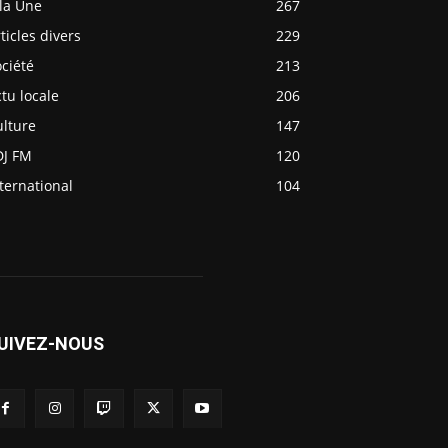
la Une
267
ticles divers
229
ciété
213
tu locale
206
ulture
147
DJ FM
120
ternational
104
UIVEZ-NOUS