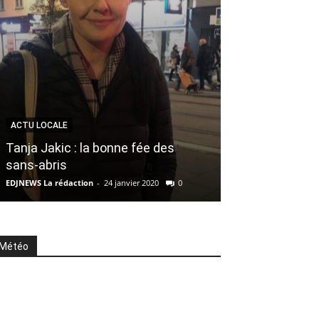
À LA UNE
ACTU LOCALE
Géorgie : l’arr
Tanja Jakic : la bonne fée des
russes fait d
sans-abris
EDJNEWS Rédacteur 
EDJNEWS La rédaction
-
24 janvier 2020
0
0
Météo