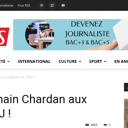
urnalisme
Flux RSS
ÉTÉ
INTERNATIONAL
CULTURE
SPORT
EN AN
x étudiants de l’EDJ !
ain Chardan aux
J !
4453
0