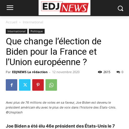
Accueil
International
International
Politique
Que change l’élection de
Biden pour la France et
l’Union européenne ?
Par
EDJNEWS La rédaction
-
12 novembre 2020
2615
0
Avec plus de 76 millions de votes en sa faveur, Joe Biden est devenu le
président américain élu avec le plus de voix dans l'histoire des États-Unis.
©Unsplash
Joe Biden a été élu 46e président des États-Unis le 7