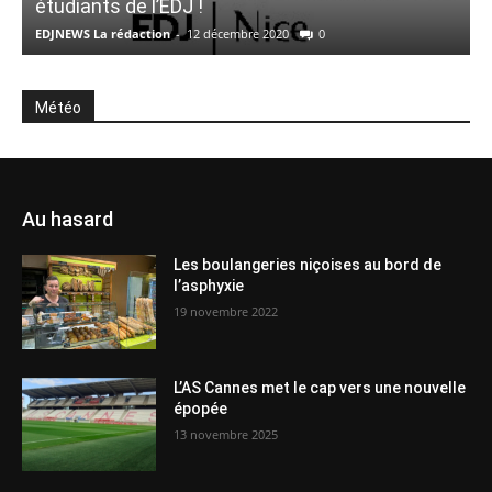
étudiants de l’EDJ !
P
EDJNEWS La rédaction
-
12 décembre 2020
0
E
Météo
Au hasard
Les boulangeries niçoises au bord de
l’asphyxie
19 novembre 2022
L’AS Cannes met le cap vers une nouvelle
épopée
13 novembre 2025