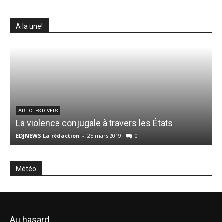
A la une!
V
ARTICLES DIVERS
La violence conjugale à travers les États
EDJNEWS La rédaction
-
25 mars 2019
0
E
Météo
Au hasard