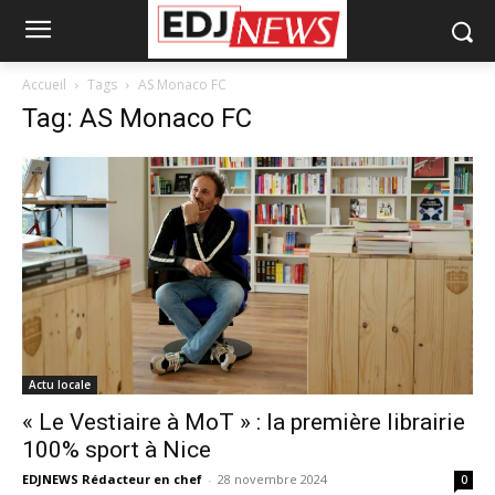
Accueil
Tags
AS Monaco FC
Tag: AS Monaco FC
Actu locale
« Le Vestiaire à MoT » : la première librairie
100% sport à Nice
EDJNEWS Rédacteur en chef
-
28 novembre 2024
0