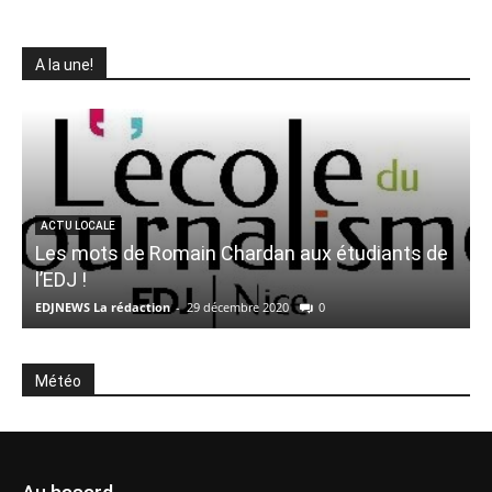
A la une!
ACTU LOCALE
Les mots de Romain Chardan aux étudiants de
l’EDJ !
EDJNEWS La rédaction
-
29 décembre 2020
0
E
Météo