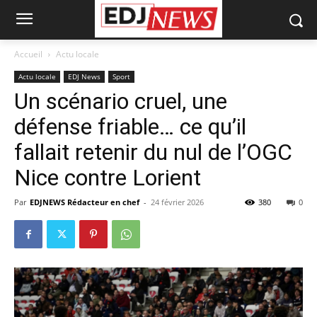
Accueil
Actu locale
Actu locale
EDJ News
Sport
Un scénario cruel, une
défense friable… ce qu’il
fallait retenir du nul de l’OGC
Nice contre Lorient
Par
EDJNEWS Rédacteur en chef
-
24 février 2026
380
0