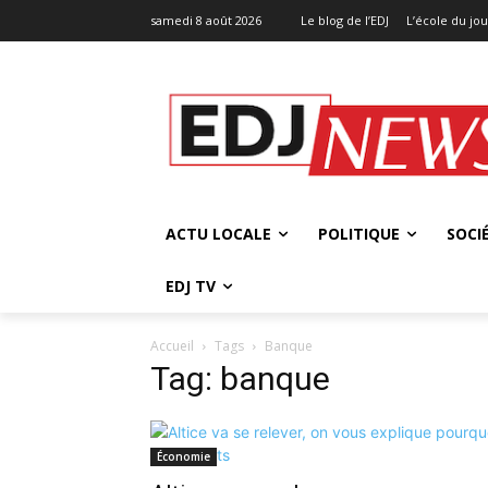
samedi 8 août 2026
Le blog de l’EDJ
L’école du jo
ACTU LOCALE
POLITIQUE
SOCI
EDJ TV
Accueil
Tags
Banque
Tag: banque
Économie