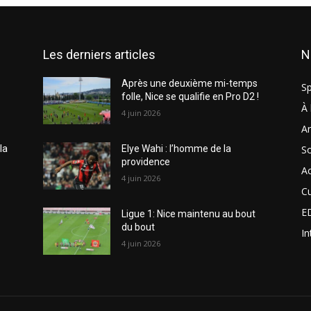
Les derniers articles
N
Après une deuxième mi-temps
Sp
folle, Nice se qualifie en Pro D2 !
À 
4 juin 2026
Ar
So
la
Elye Wahi : l’homme de la
providence
Ac
4 juin 2026
Cu
E
Ligue 1: Nice maintenu au bout
du bout
In
4 juin 2026