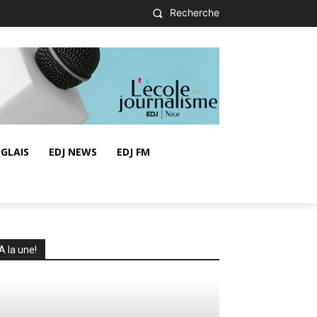
Recherche
GLAIS
EDJ NEWS
EDJ FM
A la une!