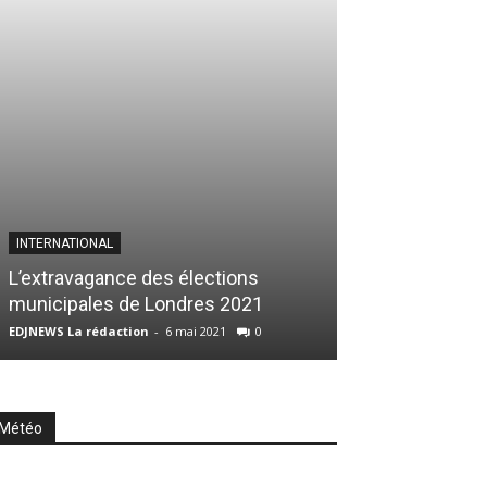
INTERNATIONAL
À LA UNE
L’extravagance des élections
Prix Frantz di 
municipales de Londres 2021
du réel
EDJNEWS La rédaction
-
6 mai 2021
0
Romain Chardan
-
Météo