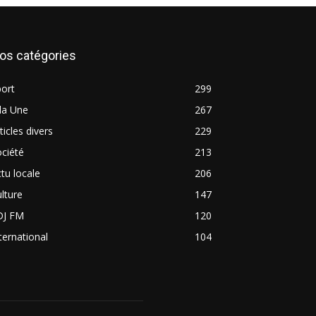
os catégories
ort
299
la Une
267
ticles divers
229
ciété
213
tu locale
206
lture
147
DJ FM
120
ternational
104