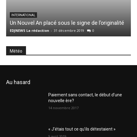
INTERNATIONAL
Un Nouvel An placé sous le signe de l’originalité
L
EDJNEWS La rédaction
-
31 décembre 2019
0
E
Météo
Au hasard
Paiement sans contact, le début d’une
nouvelle ère?
14 novembre 2017
« J’étais tout ce qu’ils détestaient »
9 avril 2019