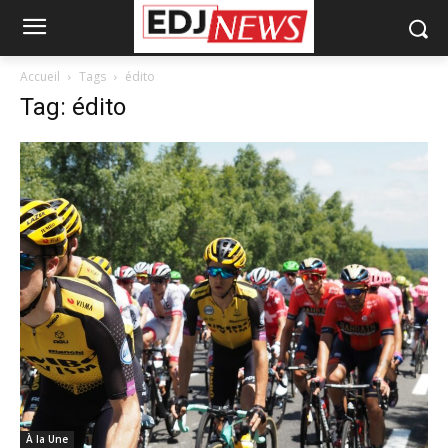
Accueil
Tags
édito
Tag: édito
À la Une