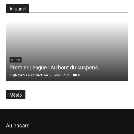
A la une!
A
SPORT
Premier League : Au bout du suspens
EDJNEWS La rédaction
-
5 avril 2019
0
E
Météo
Au hasard