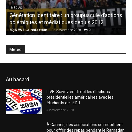
MÉDIAS
Génération Identitaire : un groupuscule d’actions
C
polémiques et médiatiques depuis 2012
v
EDJNEWS La rédaction
-
14 novembre 2020
0
E
Météo
Au hasard
LIVE. Suivez en direct les élections
présidentielles américaines avec les
étudiants de l’EDJ
4 novembre 2020
À Cannes, des associations se mobilisent
pour offrir des repas pendant le Ramadan