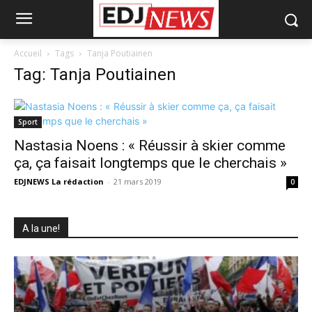
Accueil
Tags
Tanja Poutiainen
Tag: Tanja Poutiainen
Sport
Nastasia Noens : « Réussir à skier comme
ça, ça faisait longtemps que le cherchais »
EDJNEWS La rédaction
-
21 mars 2019
0
A la une!