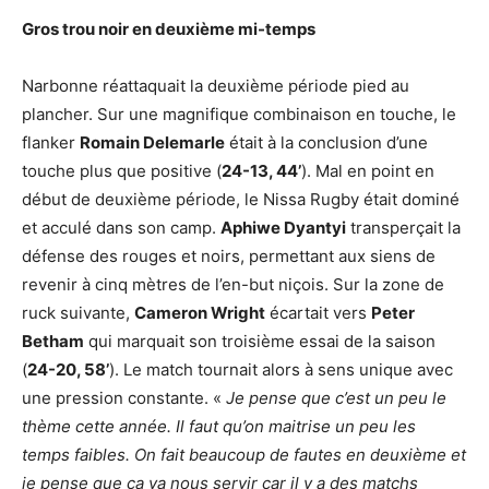
Gros trou noir en deuxième mi-temps
Narbonne réattaquait la deuxième période pied au
plancher. Sur une magnifique combinaison en touche, le
flanker
Romain Delemarle
était à la conclusion d’une
touche plus que positive (
24-13, 44’
). Mal en point en
début de deuxième période, le Nissa Rugby était dominé
et acculé dans son camp.
Aphiwe Dyantyi
transperçait la
défense des rouges et noirs, permettant aux siens de
revenir à cinq mètres de l’en-but niçois. Sur la zone de
ruck suivante,
Cameron Wright
écartait vers
Peter
Betham
qui marquait son troisième essai de la saison
(
24-20, 58’
). Le match tournait alors à sens unique avec
une pression constante. «
Je pense que c’est un peu le
thème cette année. Il faut qu’on maitrise un peu les
temps faibles. On fait beaucoup de fautes en deuxième et
je pense que ça va nous servir car il y a des matchs