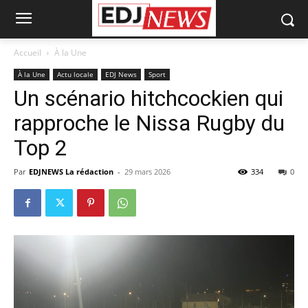
Accueil
À la Une
À la Une
Actu locale
EDJ News
Sport
Un scénario hitchcockien qui
rapproche le Nissa Rugby du
Top 2
Par
EDJNEWS La rédaction
-
29 mars 2026
334
0