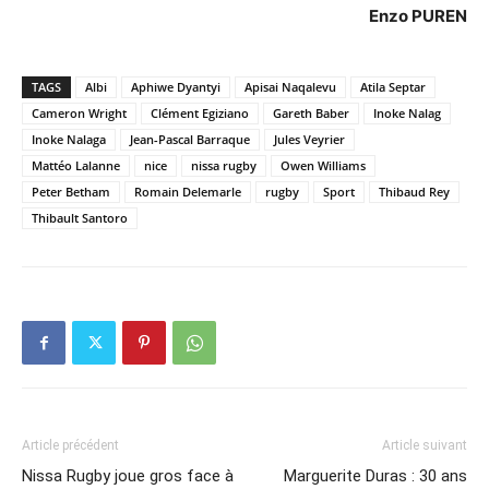
Enzo PUREN
TAGS
Albi
Aphiwe Dyantyi
Apisai Naqalevu
Atila Septar
Cameron Wright
Clément Egiziano
Gareth Baber
Inoke Nalag
Inoke Nalaga
Jean-Pascal Barraque
Jules Veyrier
Mattéo Lalanne
nice
nissa rugby
Owen Williams
Peter Betham
Romain Delemarle
rugby
Sport
Thibaud Rey
Thibault Santoro
Article précédent
Article suivant
Nissa Rugby joue gros face à
Marguerite Duras : 30 ans