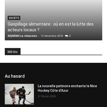
SOCIÉTÉ
Gaspillage alimentaire : où en est la lutte des
acteurs locaux ?
EDJNEWS La rédaction
-
13 décembre 2018
0
E
Météo
Au hasard
La nouvelle patinoire enchante le Nice
Hockey Côte d’Azur
27 février 2026