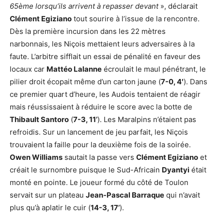
65ème lorsqu’ils arrivent à repasser devant
», déclarait
Clément Egiziano
tout sourire à l’issue de la rencontre.
Dès la première incursion dans les 22 mètres
narbonnais, les Niçois mettaient leurs adversaires à la
faute. L’arbitre sifflait un essai de pénalité en faveur des
locaux car
Mattéo Lalanne
écroulait le maul pénétrant, le
pilier droit écopait même d’un carton jaune (
7-0, 4′
). Dans
ce premier quart d’heure, les Audois tentaient de réagir
mais réussissaient à réduire le score avec la botte de
Thibault Santoro
(
7-3, 11’
). Les Maralpins n’étaient pas
refroidis. Sur un lancement de jeu parfait, les Niçois
trouvaient la faille pour la deuxième fois de la soirée.
Owen Williams
sautait la passe vers
Clément Egiziano
et
créait le surnombre puisque le Sud-Africain
Dyantyi
était
monté en pointe. Le joueur formé du côté de Toulon
servait sur un plateau
Jean-Pascal Barraque
qui n’avait
plus qu’à aplatir le cuir (
14-3, 17’
).