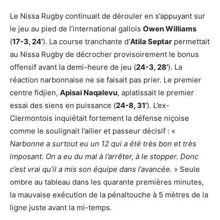
Le Nissa Rugby continuait de dérouler en s’appuyant sur
le jeu au pied de l’international gallois
Owen Williams
(
17-3, 24’
). La course tranchante d’
Atila Septar
permettait
au Nissa Rugby de décrocher provisoirement le bonus
offensif avant la demi-heure de jeu (
24-3, 28’
). La
réaction narbonnaise ne se faisait pas prier. Le premier
centre fidjien,
Apisai Naqalevu
, aplatissait le premier
essai des siens en puissance (
24-8, 31’
). L’ex-
Clermontois inquiétait fortement la défense niçoise
comme le soulignait l’ailier et passeur décisif : «
Narbonne a surtout eu un 12 qui a été très bon et très
imposant. On a eu du mal à l’arrêter, à le stopper. Donc
c’est vrai qu’il a mis son équipe dans l’avancée.
» Seule
ombre au tableau dans les quarante premières minutes,
la mauvaise exécution de la pénaltouche à 5 mètres de la
ligne juste avant la mi-temps.