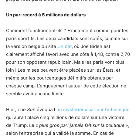
Un pari record à 5 millions de dollars
Comment fonctionnent-ils ? Exactement comme pour les
paris sportifs. Les deux candidats sont côtés, comme sur
la version belge du site
Unibet
, où Joe Biden est
clairement affiché favori avec une côte à 1,48, contre 2,70
pour son opposant républicain. Mais les paris vont plus
loin ! Les mises peuvent être placées sur les États, et
même sur les pourcentages définitifs obtenus par
chaque camp. L’engouement autour de cette élection ne
semble avoir aucune limite.
Hier,
The Sun
évoquait
un mystérieux parieur britannique
qui aurait placé cinq millions de dollars sur une victoire
de Trump. Le «
plus gros pari jamais fait sur la politique
»,
selon l’entreprise qui a validé la somme. En cas de