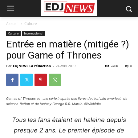
Accueil
Culture
Culture
International
Entrée en matière (mitigée ?)
pour Game of Thrones
Par
EDJNEWS La rédaction
-
24 avril 2019
2460
0
Games of Thrones est une série inspirée des livres de l’écrivain américain de
science-fiction et de fantasy George R.R. Martin. ©Wikiédia
Tous les fans étaient en haleine depuis
presque 2 ans. Le premier épisode de