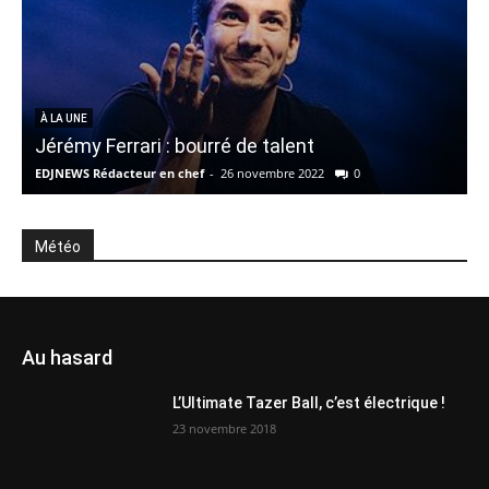
À LA UNE
Jérémy Ferrari : bourré de talent
EDJNEWS Rédacteur en chef
-
26 novembre 2022
0
E
Météo
Au hasard
L’Ultimate Tazer Ball, c’est électrique !
23 novembre 2018