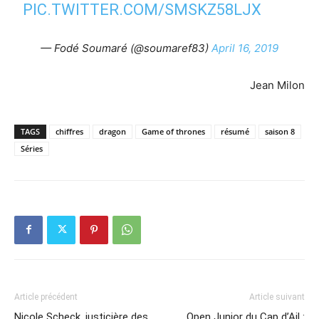
PIC.TWITTER.COM/SMSKZ58LJX
— Fodé Soumaré (@soumaref83)
April 16, 2019
Jean Milon
TAGS
chiffres
dragon
Game of thrones
résumé
saison 8
Séries
Article précédent
Article suivant
Nicole Scheck, justicière des
Open Junior du Cap d’Ail :