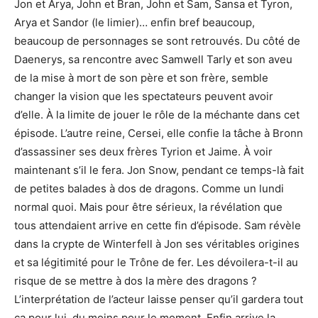
Jon et Arya, John et Bran, John et Sam, Sansa et Tyron,
Arya et Sandor (le limier)… enfin bref beaucoup,
beaucoup de personnages se sont retrouvés. Du côté de
Daenerys, sa rencontre avec Samwell Tarly et son aveu
de la mise à mort de son père et son frère, semble
changer la vision que les spectateurs peuvent avoir
d’elle. À la limite de jouer le rôle de la méchante dans cet
épisode. L’autre reine, Cersei, elle confie la tâche à Bronn
d’assassiner ses deux frères Tyrion et Jaime. À voir
maintenant s’il le fera. Jon Snow, pendant ce temps-là fait
de petites balades à dos de dragons. Comme un lundi
normal quoi. Mais pour être sérieux, la révélation que
tous attendaient arrive en cette fin d’épisode. Sam révèle
dans la crypte de Winterfell à Jon ses véritables origines
et sa légitimité pour le Trône de fer. Les dévoilera-t-il au
risque de se mettre à dos la mère des dragons ?
L’interprétation de l’acteur laisse penser qu’il gardera tout
ça pour lui, du moins pour le moment. Enfin arrive la