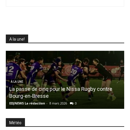
A la une!
F
À LA UNE
La passe de cinq pour le Nissa Rugby contre
r
Bourg-en-Bresse
EDJNEWS La rédaction
-
8 mars 2026
0
E
Météo