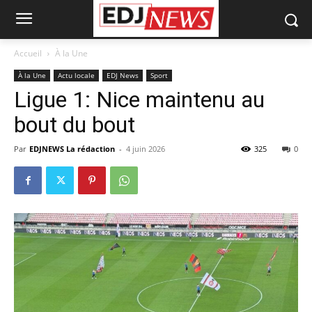
Accueil
À la Une
À la Une
Actu locale
EDJ News
Sport
Ligue 1: Nice maintenu au
bout du bout
Par
EDJNEWS La rédaction
-
4 juin 2026
325
0