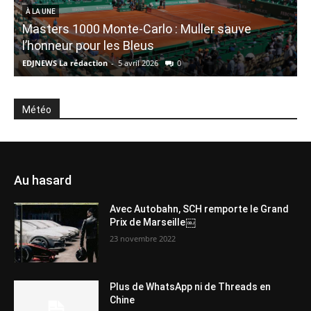
À LA UNE
Masters 1000 Monte-Carlo : Muller sauve
N
l’honneur pour les Bleus
d
EDJNEWS La rédaction
-
5 avril 2026
0
E
Météo
Au hasard
Avec Autobahn, SCH remporte le Grand
Prix de Marseille￼
23 novembre 2022
Plus de WhatsApp ni de Threads en
Chine