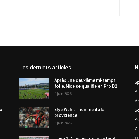
Les derniers articles
N
n
Après une deuxième mi-temps
S
folle, Nice se qualifie en Pro D2 !
À 
4 juin 2026
Ar
So
la
Elye Wahi : l’homme de la
providence
Ac
4 juin 2026
C
E
Ligue 1: Nice maintenu au bout