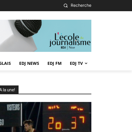
Recherche
GLAIS
EDJ NEWS
EDJ FM
EDJ TV
A la une!