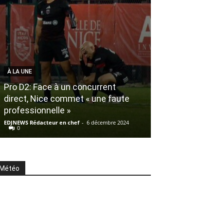
À LA UNE
Pro D2: Face à un concurrent
direct, Nice commet « une faute
À LA UNE
professionnelle »
Nissa Rugby :
EDJNEWS Rédacteur en chef
-
6 décembre 2024
EDJNEWS La rédacti
0
Météo