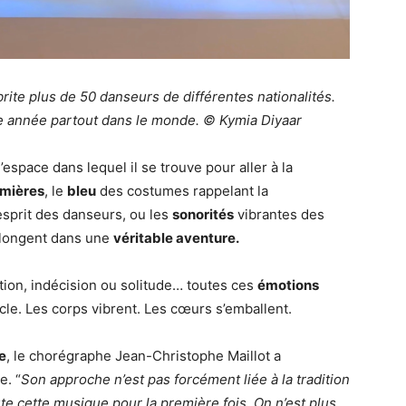
ite plus de 50 danseurs de différentes nationalités.
e année partout dans le monde. © Kymia Diyaar
’espace dans lequel il se trouve pour aller à la
umières
, le
bleu
des costumes rappelant la
’esprit des danseurs, ou les
sonorités
vibrantes des
 plongent dans une
véritable aventure.
ction, indécision ou solitude… toutes ces
émotions
le. Les corps vibrent. Les cœurs s’emballent.
e
, le chorégraphe Jean-Christophe Maillot a
e. “
Son approche n’est pas forcément liée à la tradition
te cette musique pour la première fois. On n’est plus