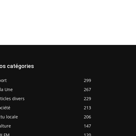
os catégories
port
299
la Une
267
ticles divers
229
ciété
213
tu locale
206
ulture
147
DJ FM
120