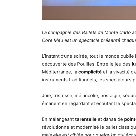
La compagnie des Ballets de Monte Carlo abr
Core Meu est un spectacle présenté chaqu
L’instant d’une soirée, tout le monde oublie l
découverte des Pouilles. Entre le jeu des
l
Méditerranée, la
complicité
et la vivacité d
instruments traditionnels, les spectateurs
Joie, tristesse, mélancolie, nostalgie, sédu
émanent en regardant et écoutant le spectac
En mélangeant
tarentelle
et danse de
point
révolutionné et modernisé le ballet classiqu
mais elle est ciblée pour quelqu’un qui écou