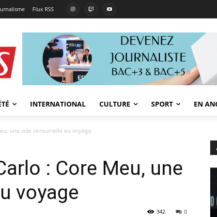
ournalisme
Flux RSS
ÉTÉ
INTERNATIONAL
CULTURE
SPORT
EN AN
Meu, une ode sensorielle au voyage
Carlo : Core Meu, une
au voyage
342
0