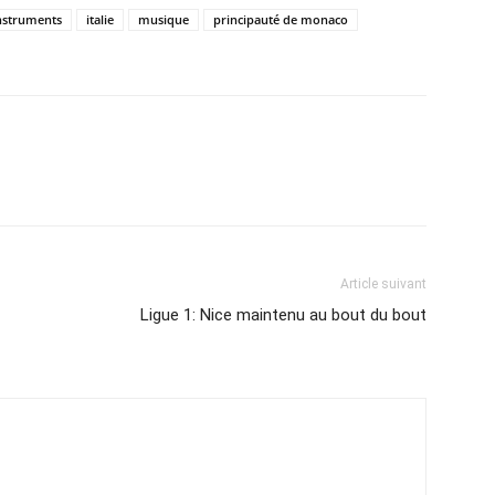
nstruments
italie
musique
principauté de monaco
Article suivant
Ligue 1: Nice maintenu au bout du bout