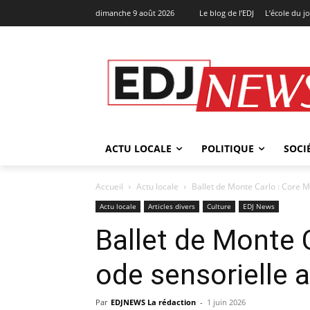
dimanche 9 août 2026
Le blog de l’EDJ
L’école du j
ACTU LOCALE
POLITIQUE
SOCI
Accueil
Actu locale
Ballet de Monte Carlo : Core 
Actu locale
Articles divers
Culture
EDJ News
Ballet de Monte 
ode sensorielle 
Par
EDJNEWS La rédaction
-
1 juin 2026