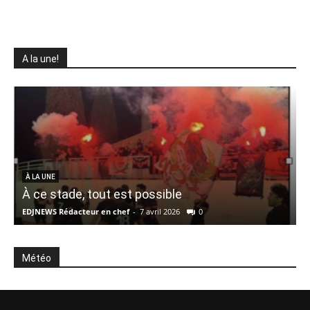
A la une!
À LA UNE
À ce stade, tout est possible
EDJNEWS Rédacteur en chef
-
7 avril 2026
0
E
Météo