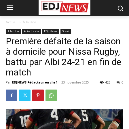
Accueil
À la Une
À la Une
Actu locale
EDJ News
Sport
Première défaite de la saison
à domicile pour Nissa Rugby,
battu par Albi 24-21 en fin de
match
Par
EDJNEWS Rédacteur en chef
-
23 novembre 2025
428
0