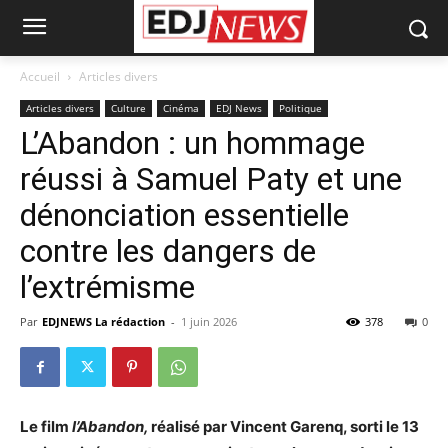
Accueil
Articles divers
Articles divers
Culture
Cinéma
EDJ News
Politique
L’Abandon : un hommage
réussi à Samuel Paty et une
dénonciation essentielle
contre les dangers de
l’extrémisme
Par
EDJNEWS La rédaction
-
1 juin 2026
378
0
Le film
l’Abandon,
réalisé par Vincent Garenq, sorti le 13