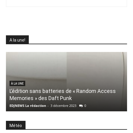
A la une!
À LA UNE
L’édition sans batteries de « Random Access
Memories » des Daft Punk
F
EDJNEWS La rédaction
-
3 décembre 2023
0
E
Météo