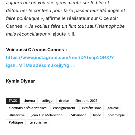
aujourd’hui on voit des gens mentir sur le film et
détourner le contenu pour faire passer leur idéologie et
faire polémique
», affirme le réalisateur sur C ce soir
Cannes.
« Je
voulais faire un film tout sauf islamophobe
mais réconciliateur
», ajoute-t-il.
Voir aussi C à vous Cannes :
https://www.instagram.com/reel/DYfxnjZiORX/?
igsh=MTMxb2VscmJxejlyYg==
Kymia Diyaar
TAGS
cinéma
collège
droite
élections 2027
élections présidentielles
enseignement
extrémisme
gauche
islmaisme
Jean Luc Mélanchon
L'Abandon
lycée
polémique
Politique
terrorisme