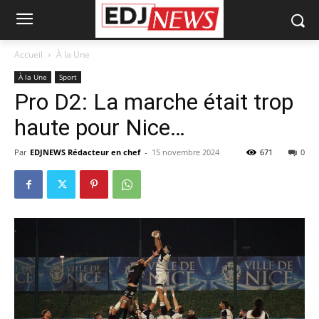
Accueil
À la Une
À la Une
Sport
Pro D2: La marche était trop
haute pour Nice…
Par
EDJNEWS Rédacteur en chef
-
15 novembre 2024
671
0