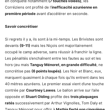
en conquête notamment
(7 touches volées)
, les
Corréziens ont profité de l’
inefficacité azuréenne en
première période
avant d’accélérer en seconde.
Savoir concrétiser
Si regrets il y a, ils sont à la mi-temps. Les Brivistes sont
devants
(9-11)
mais les Niçois ont majoritairement
occupé le camp adverse, sans réussir à franchir la ligne.
Les pénalités s’enchaînent entre les fautes au sol et les
hors-jeu mais
Tanguy Ménoret, en grande difficulté
, ne
concrétise pas
(6 points loupés)
. Les Noir et Blanc, eux,
marquent quasiment à chaque fois qu’ils entrent dans les
40 mètres azuréens. Le premier essai vient d’une touche
contrée par
Courtney Lawes
. Le ballon arrive sur l’aile
opposée et
Stuart Olding
profite des
trois plaquages
ratés
successivement par Arthur Vignolles, Tom Daly et
Tanguy Ménoret pour offrir à
Mathis Ferté son cinquième