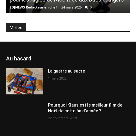
EDJNEWS Rédacteur en chef
-
24 mars 2026
0
E
Météo
Au hasard
La guerre au sucre
1 mars 2022
Pourquoi Klaus est le meilleur film de
Noël de cette fin d’année ?
22 novembre 2019