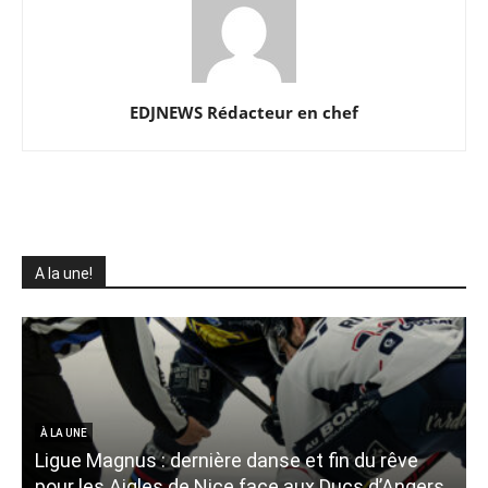
EDJNEWS Rédacteur en chef
A la une!
À LA UNE
Ligue Magnus : dernière danse et fin du rêve
pour les Aigles de Nice face aux Ducs d’Angers
d