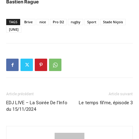
Bastien Rague
TAGS
Brive
nice
Pro D2
rugby
Sport
Stade Niçois
[UNE]
Article précédent
Article suivant
EDJ LIVE – La Soirée De l’Info
Le temps fil’me, épisode 3
du 15/11/2024