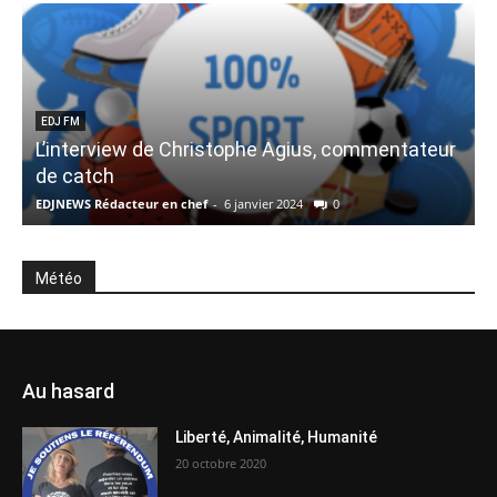
EDJ FM
L’interview de Christophe Agius, commentateur
L
de catch
EDJNEWS Rédacteur en chef
-
6 janvier 2024
0
E
Météo
Au hasard
Liberté, Animalité, Humanité
20 octobre 2020