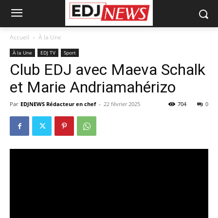
Accueil
À la Une
À la Une
EDJ TV
Sport
Club EDJ avec Maeva Schalk
et Marie Andriamahérizo
Par
EDJNEWS Rédacteur en chef
-
22 février 2025
704
0