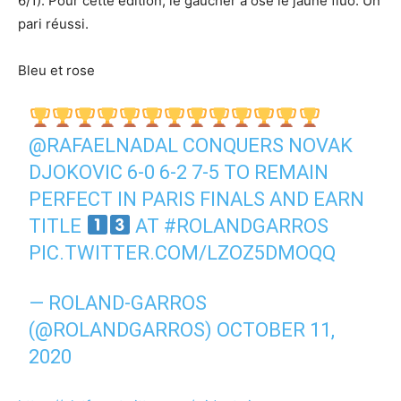
6/1). Pour cette édition, le gaucher a osé le jaune fluo. Un
pari réussi.
Bleu et rose
@RAFAELNADAL
CONQUERS NOVAK
DJOKOVIC 6-0 6-2 7-5 TO REMAIN
PERFECT IN PARIS FINALS AND EARN
TITLE
AT
#ROLANDGARROS
PIC.TWITTER.COM/LZOZ5DMOQQ
— ROLAND-GARROS
(@ROLANDGARROS)
OCTOBER 11,
2020