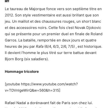
Nouvel
Garros.
adversaire,
©Icon
Le taureau de Majorque fonce vers son septième titre en
mais
Sport
nouvelle
2012. Son style vestimentaire est aussi brillant que son
victoire
jeu. Un maillot et des chaussures rouges, un short blanc
à
Roland
et des accessoires noirs. Cette fois c’est Novak Djokovic
Garros
qui se présente pour un premier duel en finale de Roland
face
à
Garros. La bataille, remportée en deux jours et quatre
Djokovic
heures de jeu par
Rafa
(6/4, 6/3, 2/6, 7/5) , est historique.
en
2012.
Il devient l’homme le plus titré sur terre battue devant
©Icon
Bjorn Borg (six saladiers).
Sport
Hommage tricolore
[youtube https://www.youtube.com/watch?
v=TDVnlgeWirQ&w=560&h=315]
Rafael Nadal a dorénavant fait de Paris son chez lui.