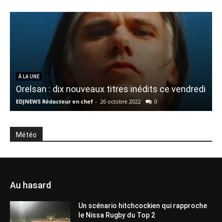
À LA UNE
Orelsan : dix nouveaux titres inédits ce vendredi
EDJNEWS Rédacteur en chef
-
26 octobre 2022
0
E
Météo
Au hasard
Un scénario hitchcockien qui rapproche
le Nissa Rugby du Top 2