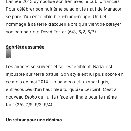
L’année 2013 symbolise son lien avec le public français.
Pour célébrer son huitième saladier, le natif de Manacor
se pare d’un ensemble bleu-blanc-rouge. Un bel
hommage à sa terre d’accueil alors qu’il vient de balayer
son compatriote David Ferrer (6/3, 6/2, 6/3).
Sobriété assumée
Nouveau
sacre
Les années se suivent et se ressemblent. Nadal est
en
2014
injouable sur terre battue. Son style est lui plus sobre en
pour
ce mois de mai 2014. Un bandeau et un short gris,
Rafael
Nadal,
entrecoupés d’un haut bleu turquoise perçant. C’est à
encore
nouveau
Djoko
qui lui fait face en finale pour le même
face
au
tarif (3/6, 7/5, 6/2, 6/4).
Serbe
Djokovic.
©Icon
Un retour pour une décima
Sport