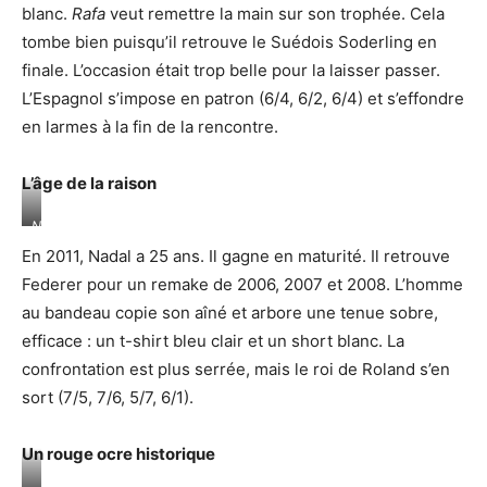
blanc.
Rafa
veut remettre la main sur son trophée. Cela
tombe bien puisqu’il retrouve le Suédois Soderling en
finale. L’occasion était trop belle pour la laisser passer.
L’Espagnol s’impose en patron (6/4, 6/2, 6/4) et s’effondre
en larmes à la fin de la rencontre.
L’âge de la raison
Nouvelle
victoire
En 2011, Nadal a 25 ans. Il gagne en maturité. Il retrouve
de
Nadal,
Federer pour un remake de 2006, 2007 et 2008. L’homme
toujours
au bandeau copie son aîné et arbore une tenue sobre,
contre
l’incontournable
efficace : un t-shirt bleu clair et un short blanc. La
Federer,
confrontation est plus serrée, mais le roi de Roland s’en
lors
de
sort (7/5, 7/6, 5/7, 6/1).
la
finale
2011
Un rouge ocre historique
de
Roland