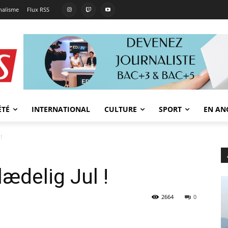
rnalisme
Flux RSS
ÉTÉ
INTERNATIONAL
CULTURE
SPORT
EN AN
!
ædelig Jul !
2664
0