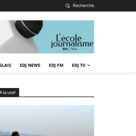
Recherche
GLAIS
EDJ NEWS
EDJ FM
EDJ TV
A la une!