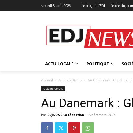
samedi 8 août 2026
Le blog de l’EDJ
L’école du jou
ACTU LOCALE
POLITIQUE
SOCI
Accueil
Articles divers
Au Danemark : Glædelig Jul 
Articles divers
Au Danemark : Gl
Par
EDJNEWS La rédaction
-
8 décembre 2019