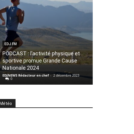
EDJ FM
SPORT
PODCAST : l’activité physique et
Bernard Théven
sportive promue Grande Cause
départ le plus 
Nationale 2024
concocté »
EDJNEWS Rédacteur en chef
-
2 décembre 2023
EDJNEWS La rédacti
0
Météo