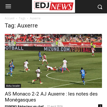
Accueil
Tags
Auxerre
Tag: Auxerre
Actu locale
AS Monaco 2-2 AJ Auxerre : les notes des
Monégasques
EDJNEWS Rédacteur en chef
-
22 avril 2026
0