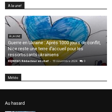
A la une!
À LA UNE
Guerre en Ukraine : Après 1000 jours de conflit,
Nice reste une terre d’accueil pour les
ressortissants ukrainiens
EDJNEWS Rédacteur en chef
-
19 novembre 2024
0
E
Météo
Au hasard