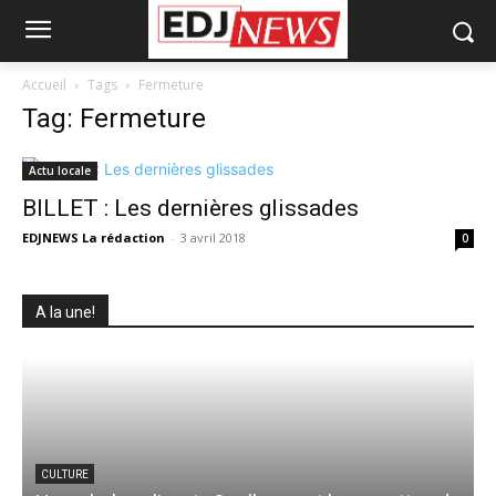
Accueil
Tags
Fermeture
Tag: Fermeture
Actu locale
BILLET : Les dernières glissades
EDJNEWS La rédaction
-
3 avril 2018
0
A la une!
CULTURE