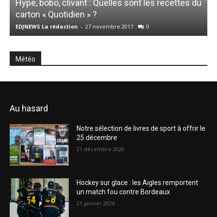
Hype, bobo, clivant : Quelles sont les recettes du
carton « Quotidien » ?
a
EDJNEWS La rédaction
-
27 novembre 2017
0
E
Météo
Au hasard
Notre sélection de livres de sport à offrir le
25 décembre
21 décembre 2020
Hockey sur glace : les Aigles remportent
un match fou contre Bordeaux
21 janvier 2026