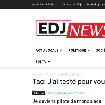
jeudi 6 août 2026
Le blog de l’EDJ
L’école du jour
ACTU LOCALE
POLITIQUE
SOCI
EDJ TV
Accueil
Tags
J’ai testé pour vous
Tag: J’ai testé pour vo
À la Une
Je deviens pilote de monoplace