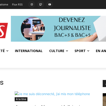
nalisme
Flux RSS
ÉTÉ
INTERNATIONAL
CULTURE
SPORT
EN AN
us
À la Une