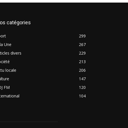
os catégories
ort
299
la Une
267
ticles divers
229
ciété
213
tu locale
206
lture
147
DJ FM
120
ternational
104