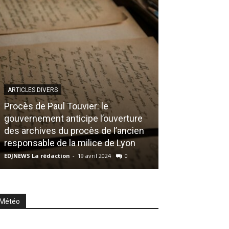
ARTICLES DIVERS
Procès de Paul Touvier: le
gouvernement anticipe l’ouverture
EDJ FM
des archives du procès de l’ancien
Service Gagnan
responsable de la milice de Lyon
EDJNEWS Rédacteur
EDJNEWS La rédaction
-
19 avril 2024
0
0
Météo