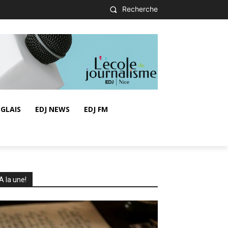
Recherche
GLAIS
EDJ NEWS
EDJ FM
A la une!