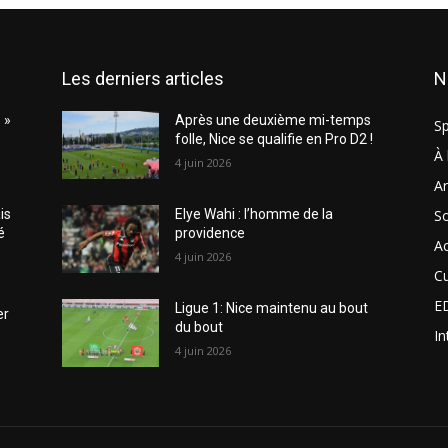
Les derniers articles
N
 »
Après une deuxième mi-temps
Sp
folle, Nice se qualifie en Pro D2 !
À 
4 juin 2026
Ar
So
is
Elye Wahi : l’homme de la
é
providence
Ac
4 juin 2026
Cu
E
Ligue 1: Nice maintenu au bout
er
du bout
In
4 juin 2026