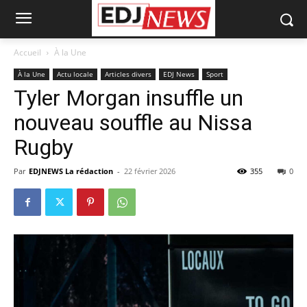
Accueil
À la Une
À la Une
Actu locale
Articles divers
EDJ News
Sport
Tyler Morgan insuffle un
nouveau souffle au Nissa
Rugby
Par
EDJNEWS La rédaction
-
22 février 2026
355
0