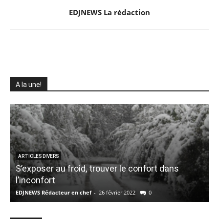
EDJNEWS La rédaction
A la une!
ARTICLES DIVERS
S’exposer au froid, trouver le confort dans
P
l’inconfort
EDJNEWS Rédacteur en chef
-
26 février 2022
0
E