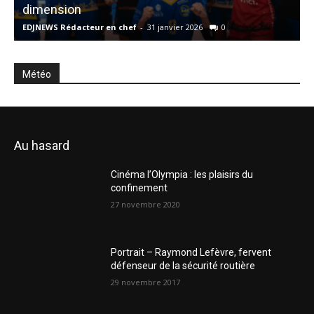
dimension
M
EDJNEWS Rédacteur en chef
-
31 janvier 2026
0
E
Météo
Au hasard
Cinéma l’Olympia : les plaisirs du
confinement
27 novembre 2020
Portrait – Raymond Lefèvre, fervent
défenseur de la sécurité routière
29 novembre 2017