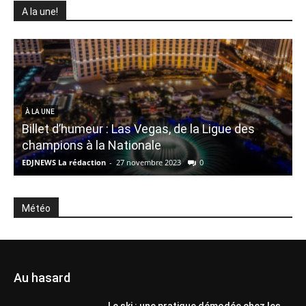
A la une!
À LA UNE
Billet d’humeur : Las Vegas, de la Ligue des
champions à la Nationale
EDJNEWS La rédaction
-
27 novembre 2023
0
E
Météo
Au hasard