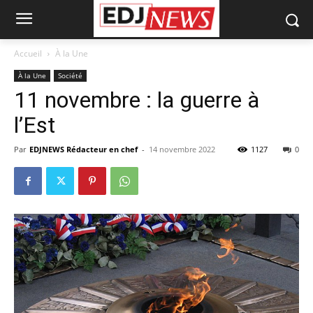
Accueil
À la Une
À la Une
Société
11 novembre : la guerre à
l’Est
Par
EDJNEWS Rédacteur en chef
-
14 novembre 2022
1127
0