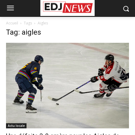
Accueil
Tags
Aigles
Tag: aigles
Actu locale