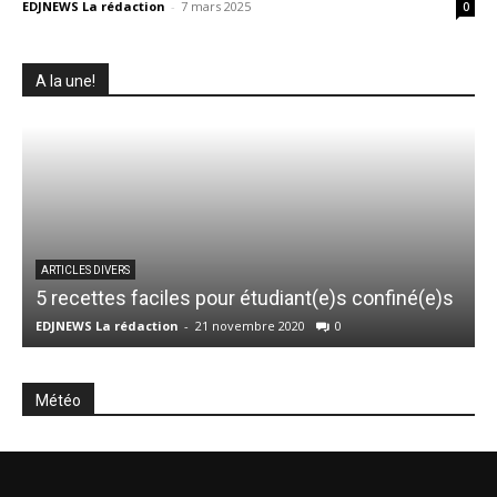
EDJNEWS La rédaction
-
7 mars 2025
0
A la une!
ARTICLES DIVERS
5 recettes faciles pour étudiant(e)s confiné(e)s
P
EDJNEWS La rédaction
-
21 novembre 2020
0
R
Météo