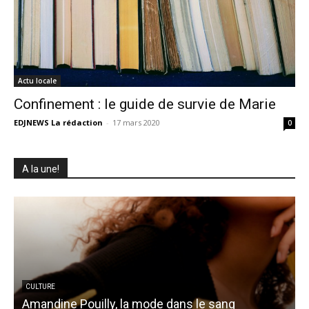
Actu locale
Confinement : le guide de survie de Marie
EDJNEWS La rédaction
-
17 mars 2020
0
A la une!
É
CULTURE
Amandine Pouilly, la mode dans le sang
N