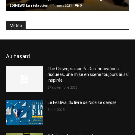
EDJNEWS La rédaction
-
1 mars 2021
0
E
Météo
Au hasard
The Crown, saison 6 : Des innovations
risquées, une mise en scène toujours aussi
inspirée
27 novembre 2023
Le Festival du livre de Nice se dévoile
8 mai 2025