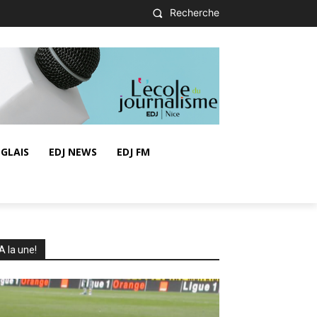
Recherche
GLAIS
EDJ NEWS
EDJ FM
A la une!