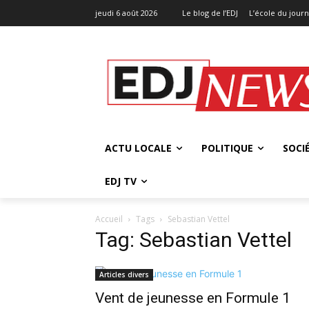
jeudi 6 août 2026
Le blog de l’EDJ
L’école du jour
ACTU LOCALE
POLITIQUE
SOCI
EDJ TV
Accueil
Tags
Sebastian Vettel
Tag: Sebastian Vettel
Articles divers
Vent de jeunesse en Formule 1