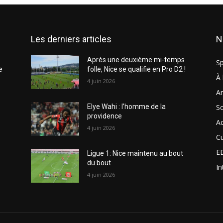
Les derniers articles
N
Après une deuxième mi-temps
Sp
e
folle, Nice se qualifie en Pro D2 !
À 
4 juin 2026
Ar
So
Elye Wahi : l’homme de la
providence
Ac
4 juin 2026
Cu
E
Ligue 1: Nice maintenu au bout
du bout
In
4 juin 2026