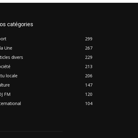
os catégories
ort
299
la Une
267
ticles divers
229
ciété
213
tu locale
206
lture
147
DJ FM
120
ternational
104