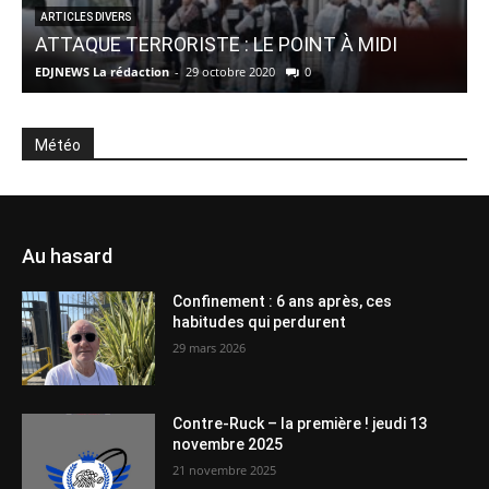
I
ARTICLES DIVERS
ATTAQUE TERRORISTE : LE POINT À MIDI
EDJNEWS La rédaction
-
29 octobre 2020
0
E
Météo
Au hasard
Confinement : 6 ans après, ces
habitudes qui perdurent
29 mars 2026
Contre-Ruck – la première ! jeudi 13
novembre 2025
21 novembre 2025