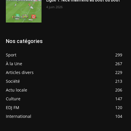
Ligue 1: Nice maintenu au bout du bout
4 juin 2026
Nos catégories
Sport
299
À la Une
267
Articles divers
229
Société
213
Actu locale
206
Culture
147
EDJ FM
120
International
104