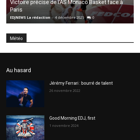
Victoire précise de l’AS Monaco Basket face à
Paris
V
EDJNEWS La rédaction
-
4 décembre 2025
0
E
Météo
Au hasard
Jérémy Ferrari : bourré de talent
26 novembre 2022
Good Morning EDJ, first
1 novembre 2024