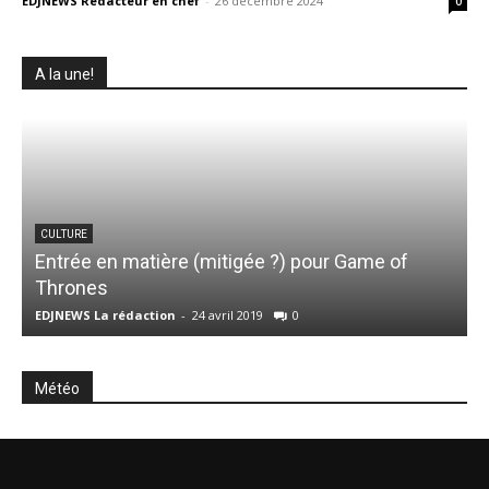
EDJNEWS Rédacteur en chef
-
26 décembre 2024
0
A la une!
CULTURE
Entrée en matière (mitigée ?) pour Game of
N
Thrones
EDJNEWS La rédaction
-
24 avril 2019
0
E
Météo