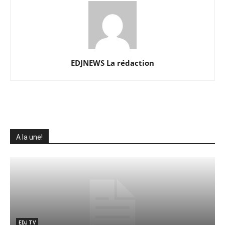
EDJNEWS La rédaction
A la une!
F
EDJ TV