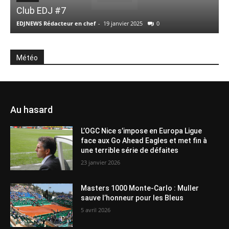
Club EDJ #7
EDJNEWS Rédacteur en chef
-
19 janvier 2025
0
E
Météo
Au hasard
L’OGC Nice s’impose en Europa Ligue
face aux Go Ahead Eagles et met fin à
une terrible série de défaites
23 janvier 2026
Masters 1000 Monte-Carlo : Muller
sauve l’honneur pour les Bleus
5 avril 2026