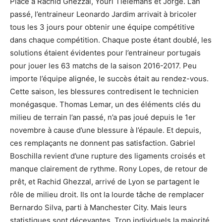
Place à Rachid Ghezzal, Youri Tielemans et Jorge. L’an
passé, l’entraineur Leonardo Jardim arrivait à bricoler
tous les 3 jours pour obtenir une équipe compétitive
dans chaque compétition. Chaque poste étant doublé, les
solutions étaient évidentes pour l’entraineur portugais
pour jouer les 63 matchs de la saison 2016-2017. Peu
importe l’équipe alignée, le succès était au rendez-vous.
Cette saison, les blessures contredisent le technicien
monégasque. Thomas Lemar, un des éléments clés du
milieu de terrain l’an passé, n’a pas joué depuis le 1er
novembre à cause d’une blessure à l’épaule. Et depuis,
ces remplaçants ne donnent pas satisfaction. Gabriel
Boschilla revient d’une rupture des ligaments croisés et
manque clairement de rythme. Rony Lopes, de retour de
prêt, et Rachid Ghezzal, arrivé de Lyon se partagent le
rôle de milieu droit. Ils ont la lourde tâche de remplacer
Bernardo Silva, parti à Manchester City. Mais leurs
statistiques sont décevantes. Trop individuels la majorité